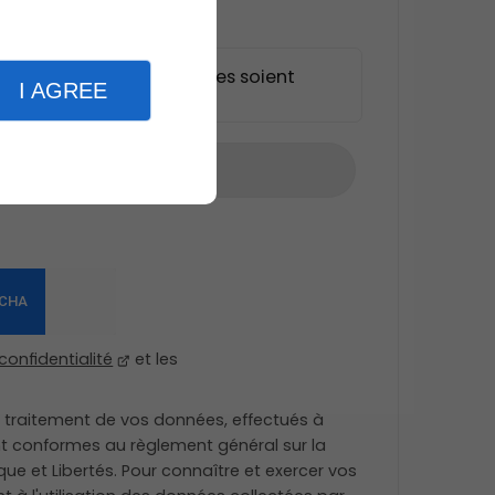
ue les informations saisies soient
I AGREE
demande*
r
confidentialité
et les
e traitement de vos données, effectués à
nt conformes au règlement général sur la
ue et Libertés. Pour connaître et exercer vos