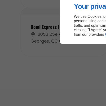
Your priva
We use Cookies to
personalising conte
Domi Express Inc
traffic and optimizi
clicking "I Agree" 
8053 25e Ave, Saint-
from our providers
Georges, QC G6A 1M8