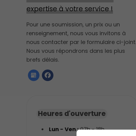
expertise à votre service !
Pour une soumission, un prix ou un
renseignement, nous vous invitons à
nous contacter par le formulaire ci-joint
Nous vous répondrons dans les plus
brefs délais.
Heures d'ouverture
Lun - Ven :
07h - 18h