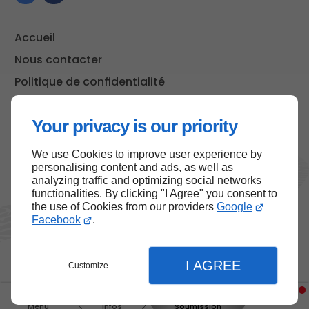
Accueil
Nous contacter
Politique de confidentialité
Plan du site
Your privacy is our priority
We use Cookies to improve user experience by
Haut de page
personalising content and ads, as well as
analyzing traffic and optimizing social networks
functionalities. By clicking "I Agree" you consent to
the use of Cookies from our providers
Google
Facebook
.
I AGREE
Customize
Menu
Infos
Soumission